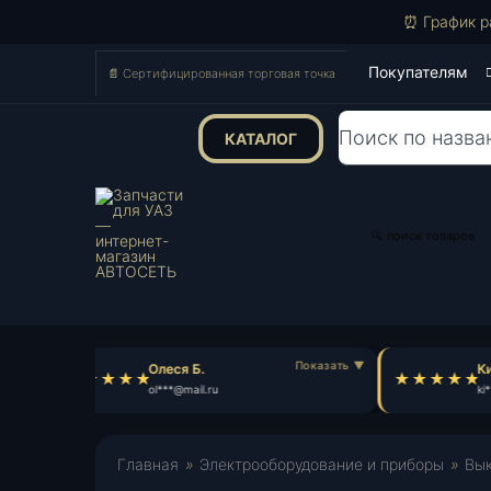
⏰ График р
Покупателям
📄 Сертифицированная торговая точка
КАТАЛОГ
Поиск
товаров
🔍 поиск товаров
Олеся Б.
Ки
ol***@mail.ru
ki*
Главная
»
Электрооборудование и приборы
»
Вык