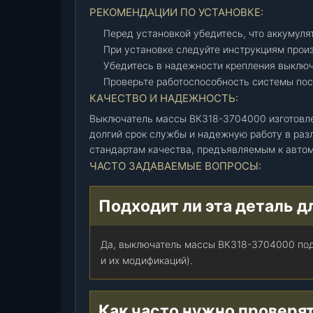
0
РЕКОМЕНДАЦИИ ПО УСТАНОВКЕ:
)
Перед установкой убедитесь, что аккумуля
,
При установке следуйте инструкциям прои
ш
Убедитесь в надежности крепления выключ
т
Проверьте работоспособность системы пос
.
КАЧЕСТВО И НАДЕЖНОСТЬ:
Выключатель массы ВК318-3704000 изготовле
долгий срок службы и надежную работу в раз
стандартам качества, предъявляемым к авто
ЧАСТО ЗАДАВАЕМЫЕ ВОПРОСЫ:
Подходит ли эта деталь д
Да, выключатель массы ВК318-3704000 подх
и их модификаций).
Как часто нужно проверя