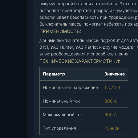
аккумуляторной батареи автомобиля. Это важ
ь
позволяет предотвратить разряд аккумулятора
м
обеспечивает безопасность при проведении ре
а
Выключатель массы помогает избежать пожар
с
ПРИМЕНИМОСТЬ:
с
Данный выключатель массы подходит для авт
ы
3151, УАЗ Hunter, УАЗ Patriot и другие модели
(
электрооборудования и способ крепления.
В
ТЕХНИЧЕСКИЕ ХАРАКТЕРИСТИКИ:
К
3
Параметр
Значение
1
8
Номинальное напряжение
12/24 В
-
3
Номинальный ток
200 А
7
0
Максимальный ток
600 А
4
0
Тип управления
Ручной
0