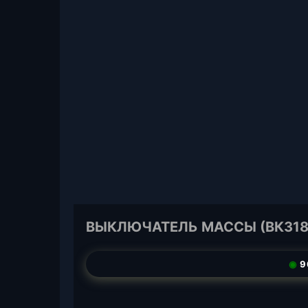
ВЫКЛЮЧАТЕЛЬ МАССЫ (ВК318
◉
9
T