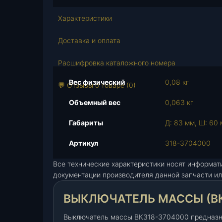
с
т
Характеристики
в
о
Доставка и оплата
т
о
Расшифровка каталожного номера
в
Вес физический
0,08 кг
а
💬 Отзывы о товаре (0)
р
Объемный вес
0,063 кг
а
В
Габариты
Д: 83 мм, Ш: 60 
ы
к
Артикул
318-3704000
л
Все технические характеристики носят информат
ю
документации производителя данной запчасти ил
ч
а
ВЫКЛЮЧАТЕЛЬ МАССЫ (ВК3
т
е
Выключатель массы ВК318-3704000 предназна
л