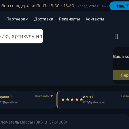
аботы поддержки: Пн-Пт (8:30 - 16:30)
Наш T
~ сред. ответ 5 мин.
Партнерам
Доставка
Реквизиты
Контакты
Пр
Ваша ко
Пер
рилл Т.
Илья Г.
**@gmail.com
il***@yahoo.com
лючатель массы (ВК318-3704000)