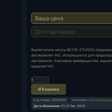
e
W
l
h
E
e
a
-
Ваша цена
g
t
M
r
s
a
a
A
i
Для партнеров
m
p
l
p
Выключатель массы ВК318-3704000 предназнач
автомобилях УАЗ. Используется для предотвр
при ремонте. Ключевые преимущества: надежн
моделей УАЗ.
К
о
🛒 В корзину
л
и
Код товара:
00000365
Категория:
Электрооборуд
ч
Дата обновления:
Пт, 07 Авг. 09:19
е