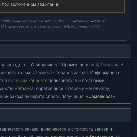
е при включенном зажигании.
000, выключатель массы, УАЗ 469, УАЗ 3151, УАЗ Hunter, УАЗ Patriot,
 УАЗ, купить выключатель массы, ремонт УАЗ, обслуживание УАЗ,
на складе в г.
Ульяновск
, ул. Промышленная 4, 1-й этаж. В
чиваете только стоимость товаров заказа. Информация о
ется в
личном кабинете
пользователя и почтовыми
работы магазина, обратившись к любому менеджеру,
ении заказа выберите способ получения:
«Самовывоз»
.
тавляемого заказа, включаются в стоимость заказа и
 нами до ближайшего почтового отделения
бесплатная
. Мы