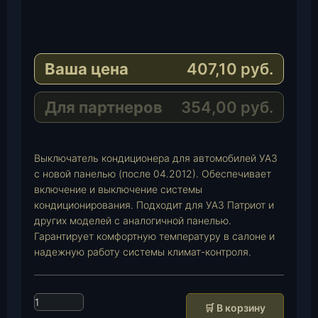
T
e
W
l
h
E
e
a
-
Ваша цена
407,10
руб.
g
t
M
r
s
a
a
A
i
Для партнеров
354,00
руб.
m
p
l
p
Выключатель кондиционера для автомобилей УАЗ
с новой панелью (после 04.2012). Обеспечивает
включение и выключение системы
кондиционирования. Подходит для УАЗ Патриот и
других моделей с аналогичной панелью.
Гарантирует комфортную температуру в салоне и
надежную работу системы климат-контроля.
К
🛒 В корзину
о