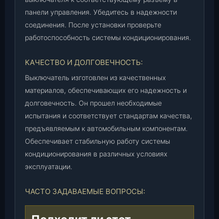
0
панели управления. Убедитесь в надежности
-
3
соединения. После установки проверьте
7
работоспособность системы кондиционирования.
1
0
КАЧЕСТВО И ДОЛГОВЕЧНОСТЬ:
3
Выключатель изготовлен из качественных
5
материалов, обеспечивающих его надежность и
0
-
долговечность. Он прошел необходимые
0
испытания и соответствует стандартам качества,
0
предъявляемым к автомобильным компонентам.
)
Обеспечивает стабильную работу системы
,
кондиционирования в различных условиях
ш
эксплуатации.
т
.
ЧАСТО ЗАДАВАЕМЫЕ ВОПРОСЫ: