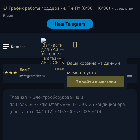
⏰ График работы поддержки: Пн-Пт (8:30 - 16:30)
~ сред. ответ
5 мин.
Наш Telegram
Просмотр корзи
Каталог
Войти или зарегистрировать
Ваша корзина на данный
Лев Е.
Кирилл Т.
момент пуста.
le***@rambler.ru
ki***@gmail.com
Перейти в магазин
Главная
»
Электрооборудование и
приборы
»
Выключатель 999.3710-07.25 кондиционера
(нов.панель 04.2012) (3163-00-3710350-00)