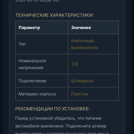
н
е
ТЕХНИЧЕСКИЕ ХАРАКТЕРИСТИКИ:
л
ь
Параметр
Значение
0
4
Кнопочный
Тип
.
выключатель
2
0
Номинальное
12В
1
напряжение
2
)
Подключение
Штекерное
(
3
Материал корпуса
Пластик
1
6
РЕКОМЕНДАЦИИ ПО УСТАНОВКЕ:
3
Перед установкой убедитесь, что питание
-
автомобиля выключено. Подключите штекер
0
выключателя к соответствующему разъему в