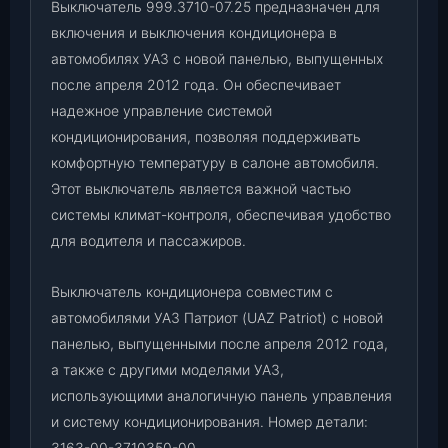
5
Выключатель 999.3710-07.25 предназначен для
к
включения и выключения кондиционера в
о
автомобилях УАЗ с новой панелью, выпущенных
н
после апреля 2012 года. Он обеспечивает
д
надежное управление системой
и
кондиционирования, позволяя поддерживать
ц
и
комфортную температуру в салоне автомобиля.
о
Этот выключатель является важной частью
н
системы климат-контроля, обеспечивая удобство
е
для водителя и пассажиров.
р
а
Выключатель кондиционера совместим с
(
автомобилями УАЗ Патриот (UAZ Patriot) с новой
н
панелью, выпущенными после апреля 2012 года,
о
в
а также с другими моделями УАЗ,
.
использующими аналогичную панель управления
п
и систему кондиционирования. Номер детали:
а
3163-00-3710350-00.