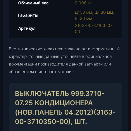
Объемный вес
0,006 кг
ч
а
Д: 50 мм, Ш: 30 мм,
Габариты
т
В: 20 мм
е
3163-00-3710350-
Артикул
л
00
ь
9
Все технические характеристики носят информативный
9
характер, точные данные уточняйте в официальной
9
документации производителя данной запчасти или
.
3
обращением в интернет магазин.
7
1
0
ВЫКЛЮЧАТЕЛЬ 999.3710-
-
07.25 КОНДИЦИОНЕРА
0
(НОВ.ПАНЕЛЬ 04.2012)(3163-
7
.
00-3710350-00), ШТ.
2