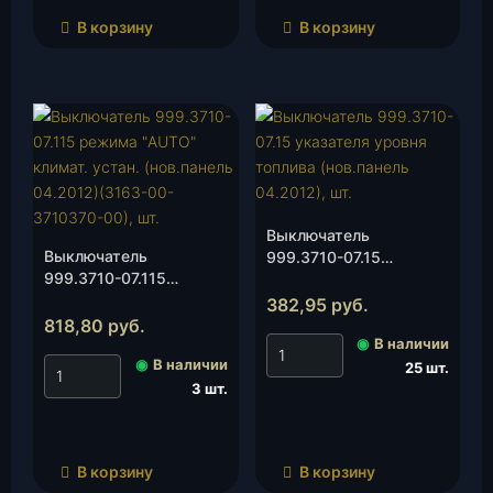
В корзину
В корзину
Выключатель
Выключатель
999.3710-07.15
999.3710-07.115
указателя уровня
режима «AUTO»
топлива (нов.панель
382,95
руб.
климат. устан.
04.2012), шт.
818,80
руб.
(нов.панель 04.2012)
◉
В наличии
◉
В наличии
(3163-00-3710370-00),
25 шт.
шт.
3 шт.
В корзину
В корзину