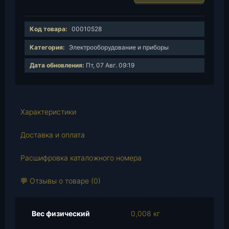
л
и
Код товара:
00010528
ч
е
Категория:
Электрооборудование и приборы
с
Дата обновления:
Пт, 07 Авг. 09:19
т
в
о
т
Характеристики
о
в
Доставка и оплата
а
р
Расшифровка каталожного номера
а
В
💬 Отзывы о товаре (0)
ы
к
л
Вес физический
0,008 кг
ю