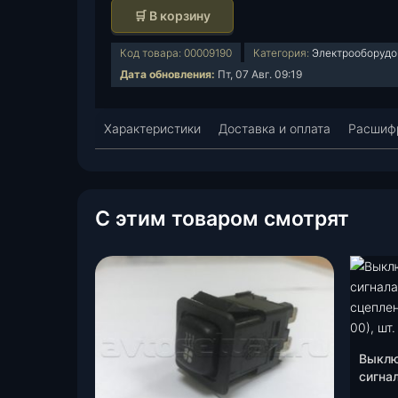
л
🛒 В корзину
и
ч
Код товара:
00009190
Категория:
Электрооборудо
е
Дата обновления:
Пт, 07 Авг. 09:19
с
т
Характеристики
в
Доставка и оплата
Расшифр
о
т
о
в
С этим товаром смотрят
а
р
а
В
ы
к
л
Выклю
ю
сигна
ч
сцепл