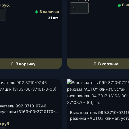
30-00), шт.
0
руб.
◉
В н
◉
В наличии
31 шт.
В корзину
В корзину
чатель 992.3710-07.46
куляции (3163-00-3710170-
Выключатель 999.3710-07.11
т.
режима «AUTO» климат. уст
0
руб.
(нов.панель 04.2012)(3163-0