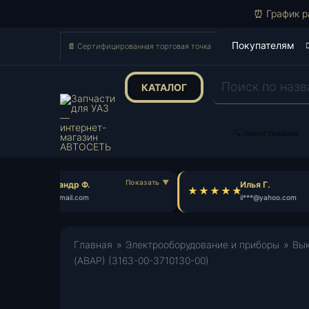
⏰ График р
Покупателям
📄 Сертифицированная торговая точка
КАТАЛОГ
Поиск
товаров
🔍 поиск товаров
Александр Ф.
Илья Г.
al***@gmail.com
il***@yahoo.com
Главная
»
Электрооборудование и приборы
»
Вык
(АВАР) (3163-00-3710130-00)