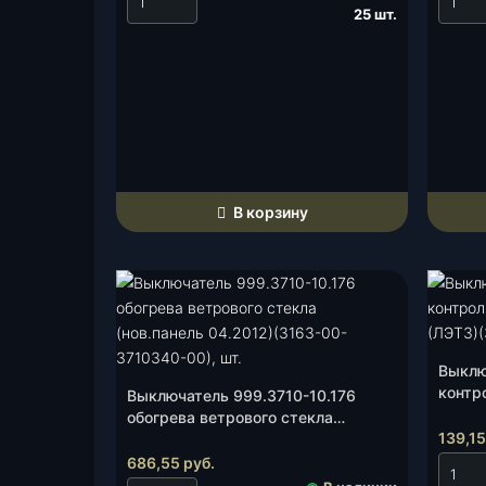
25 шт.
3
7
1
0
-
0
7
.
В корзину
1
5
)
(
А
В
А
Выклю
контр
Выключатель 999.3710-10.176
Р
(ЛЭТЗ
обогрева ветрового стекла
)
139,1
(нов.панель 04.2012)(3163-00-
(
3710340-00), шт.
686,55
руб.
3