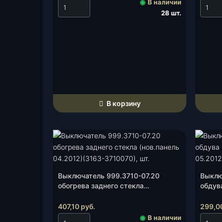
◉
В наличии
З
28 шт.
-
3
1
6
3
"
П
а
В корзину
т
р
и
о
т
"
(
Выключатель 999.3710-07.20
Выклю
обогрева заднего стекла
обдув
9
(нов.панель 04.2012)(3163-
(нов.
9
3710070), шт.
37103
407,10
руб.
299,0
2
◉
В наличии
.