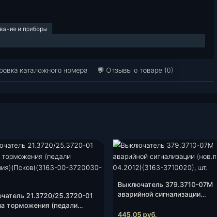
вание и приборы
овка каталожного номера
💬 Отзывы о товаре (0)
Выключатель 379.3710-07М
аварийной сигнализации
чатель 21.3720/25.3720-01
(нов.панель 04.2012)(3163-
ла торможения (педали
3710020), шт.
445,05
руб.
ения)(Псков)(3163-00-