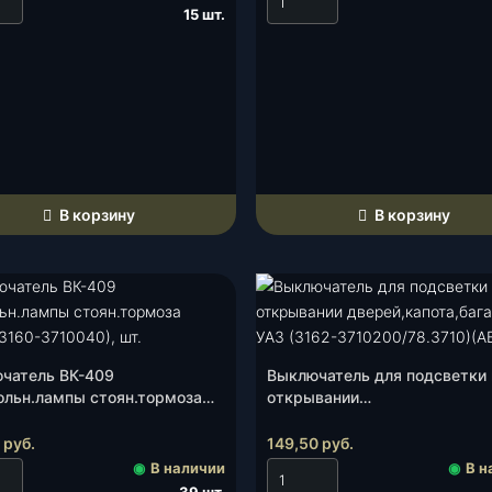
15 шт.
В корзину
В корзину
чатель ВК-409
Выключатель для подсветки
ольн.лампы стоян.тормоза
открывании
)(3160-3710040), шт.
дверей,капота,багажника УА
(3162-3710200/78.3710)(АВАР
5
руб.
149,50
руб.
◉
В наличии
◉
В н
39 шт.