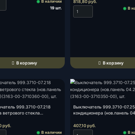
3710370-00), шт.
◉
В наличии
818,80
руб.
19 шт.
◉
В н
В корзину
В корзину
чатель 999.3710-07.218
Выключатель 999.3710-07.25
а ветрового стекла
кондиционера (нов.панель 04
панель 05.2012)(3163-00-
(3163-00-3710350-00), шт.
60-00), шт.
0
руб.
407,10
руб.
◉
В наличии
◉
В н