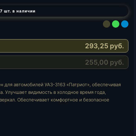
7 шт. в наличии
E
W
T
-
h
e
M
a
l
293,25
руб.
a
t
e
i
s
g
l
A
r
255,00
руб.
p
a
p
m
н для автомобилей УАЗ-3163 «Патриот», обеспечивая
. Улучшает видимость в холодное время года,
зеркал. Обеспечивает комфортное и безопасное