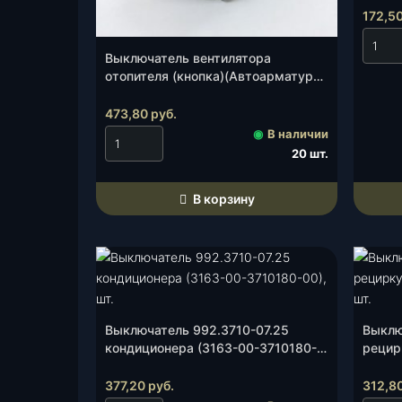
37200
172,5
а
т
е
Выключатель вентилятора
отопителя (кнопка)(Автоарматура)
л
(85.3710-02.15), шт.
ь
473,80
руб.
о
◉
В наличии
б
20 шт.
о
г
В корзину
р
.
з
е
р
к
а
Выключатель 992.3710-07.25
Выклю
л
кондиционера (3163-00-3710180-
рецир
00), шт.
00), ш
У
377,20
руб.
312,8
А