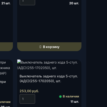
21 шт.
20 шт.
В корзину
Выключатель заднего хода 5-ступ.
(АДС)(255-1702050), шт.
 при
253,00
руб.
З
), шт.
◉
В наличии
11 шт.
аличии
26 шт.